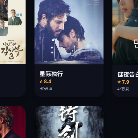
星际独行
谜夜告
⭐ 8.4
⭐ 7.9
HD高清
4K修复