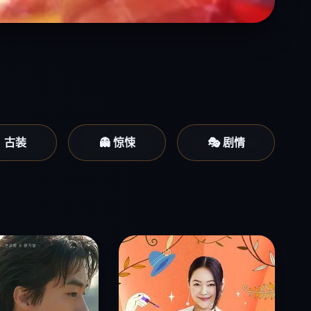
 古装
👻 惊悚
🎭 剧情