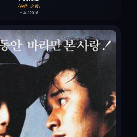
「神作 · 必看」
日本 / 2016