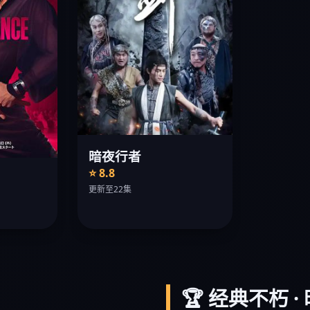
暗夜行者
⭐ 8.8
更新至22集
🏆 经典不朽 