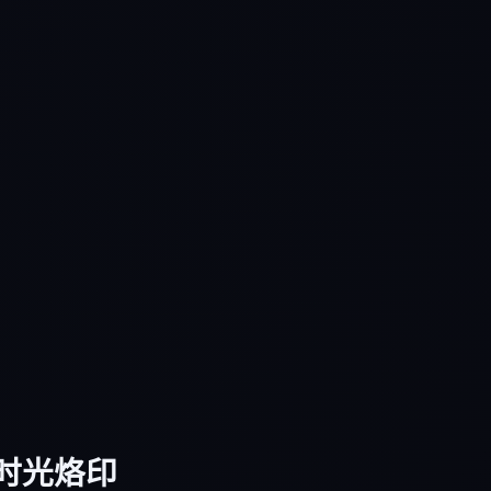
· 时光烙印