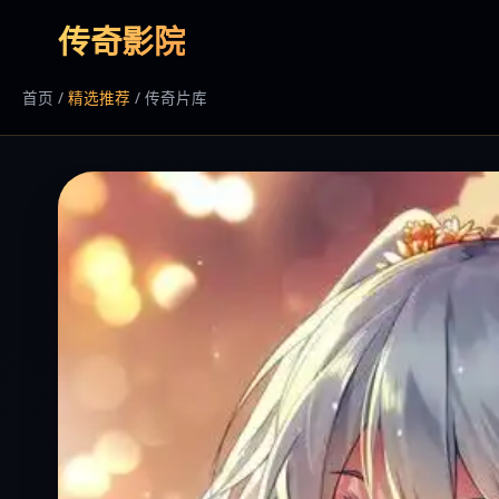
传奇影院
首页
/
精选推荐
/ 传奇片库